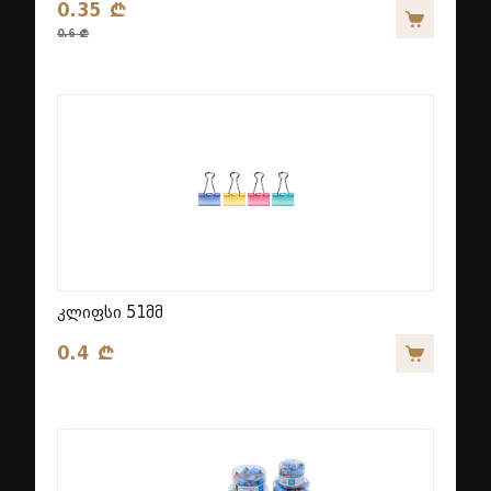
0.35 ₾
0.6 ₾
კლიფსი 51მმ
0.4 ₾