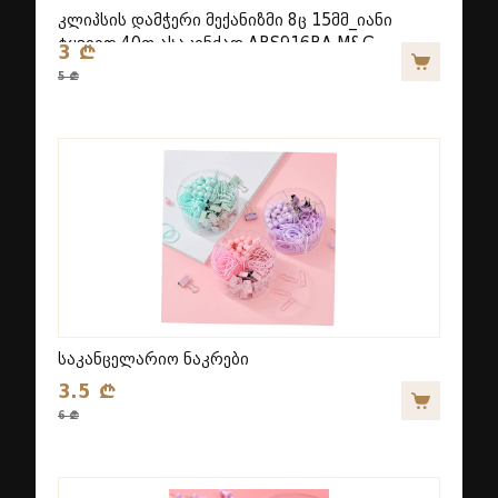
კლიპსის დამჭერი მექანიზმი 8ც 15მმ_იანი
ტყვიით 40ფ ასაკინძად ABS916BA M&G
3 ₾
5 ₾
საკანცელარიო ნაკრები
3.5 ₾
6 ₾