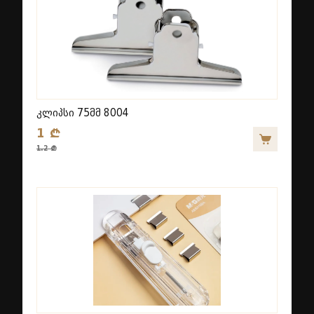
კლიპსი 75მმ 8004
1 ₾
1.2 ₾