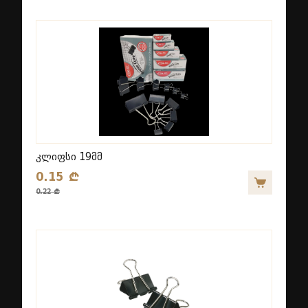
კლიფსი 19მმ
0.15 ₾
0.22 ₾