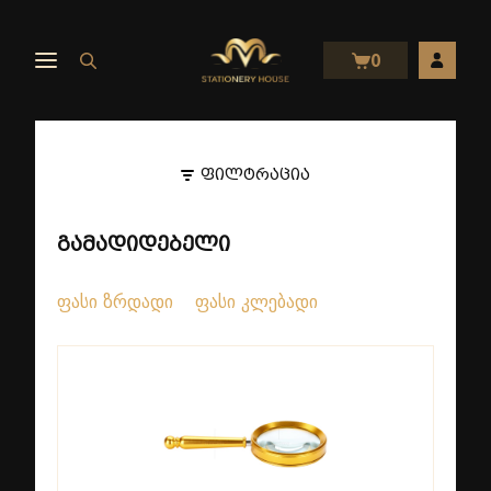
0
ფილტრაცია
გამადიდებელი
ფასი ზრდადი
ფასი კლებადი