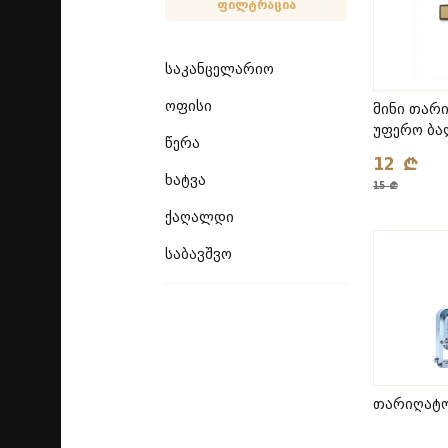
ფილტრაცია
საკანცელარიო
ოფისი
მინი თარ
უფერო ბა
წერა
12 ₾
ხატვა
15 ₾
ქაღალდი
საბავშვო
თარიღატ