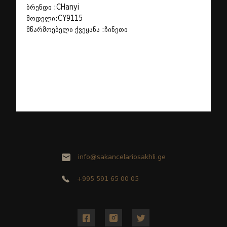
ბრენდი :CHanyi
მოდელი:CY9115
მწარმოებელი ქვეყანა :ჩინეთი
info@sakancelariosakhli.ge
+995 591 65 00 05