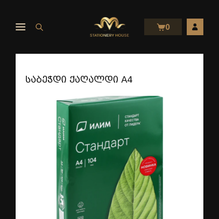
0
საბეჭდი ქაღალდი A4