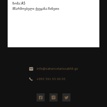
ზომა:A5
მწარმოებელი ქვეყანა:ჩინეთი
info@sakancelariosakhli.ge
+995 591 65 00 05