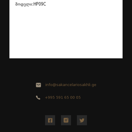
მოდელი:HP09C
info@sakancelariosakhli.ge
+995 591 65 00 05