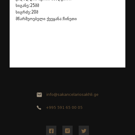
სიგანე:25მმ
სიგრძე:20მ
მწარმეოებელი ქვეყანა:ჩინეთი
info@sakancelariosakhli.ge
+995 591 65 00 05