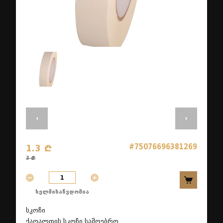
#75076696381269
1.3 ₾
3 ₾
ხელმისაწვდომია
სკოჩი
ქაღალდის სკოჩი სამღებრო